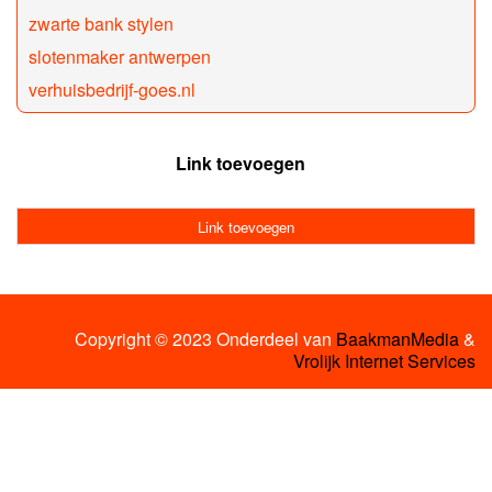
zwarte bank stylen
slotenmaker antwerpen
verhuisbedrijf-goes.nl
Link toevoegen
Link toevoegen
Copyright © 2023 Onderdeel van
BaakmanMedia
&
Vrolijk Internet Services