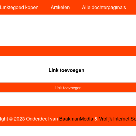
Linktegoed kopen
Artikelen
Alle dochterpagina's
Link toevoegen
Link toevoegen
ight © 2023 Onderdeel van
BaakmanMedia
&
Vrolijk Internet S